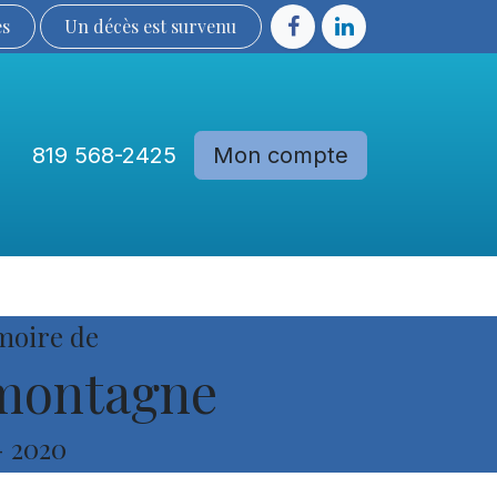
ès
Un décès est sur​​​​​​​​ve​nu​​​​​​​​​​
819 568-2425
Mon compte
Communautés
Devenir membre
moire de
montagne
-
2020