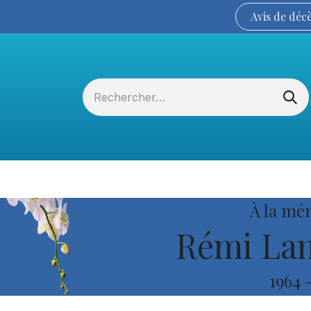
Avis de
déc
Services funéraires
La Coopérative
À la mé
Rémi La
1964