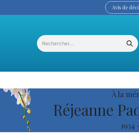
Avis de
déc
Services funéraires
La Coopérative
À la mé
Réjeanne Paq
1934