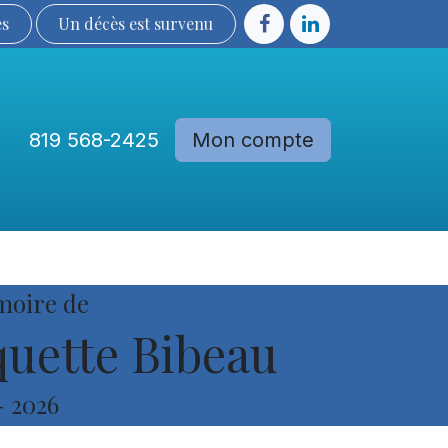
ès
Un décès est sur​​​​​​​​ve​nu​​​​​​​​​​
819 568-2425
Mon compte
Communautés
Devenir membre
moire de
uette Bibeau
-
2026