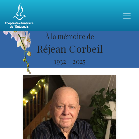
À la mémoire de
Réjean Corbeil
1932
-
2025