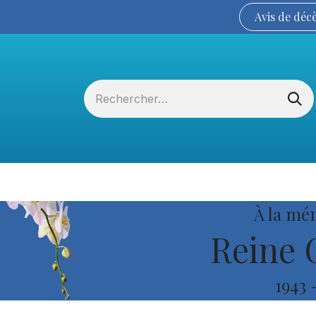
Avis de
déc
Services funéraires
La Coopérative
À la mé
Reine 
1943