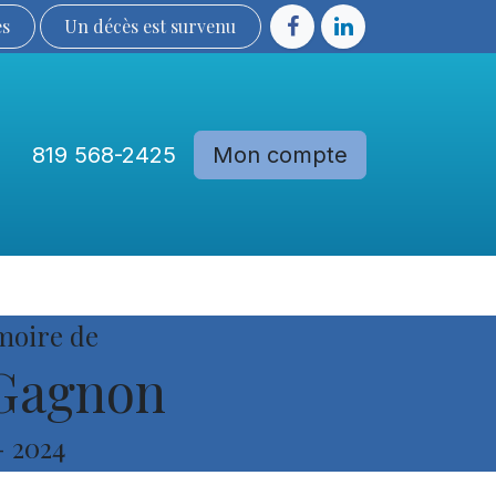
ès
Un décès est sur​​​​​​​​ve​nu​​​​​​​​​​
819 568-2425
Mon compte
Communautés
Devenir membre
moire de
Gagnon
-
2024