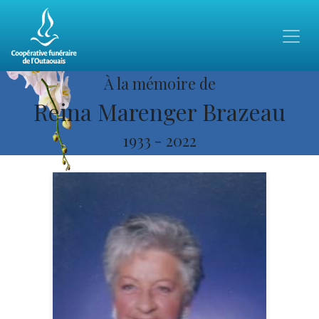
À la mémoire de
Reina Marenger Brazeau
1933
-
2022