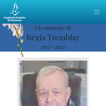
À la mémoire de
Régis Tremblay
1932
-
2022