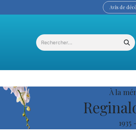
Avis de
déc
Services funéraires
La Coopérative
À la mé
Reginal
1935