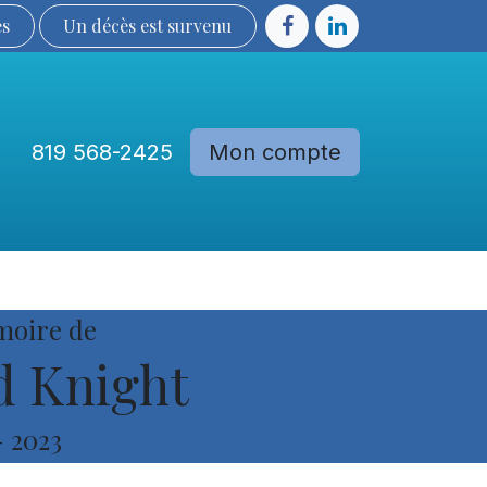
ès
Un décès est sur​​​​​​​​ve​nu​​​​​​​​​​
819 568-2425
Mon compte
Communautés
Devenir membre
moire de
d Knight
-
2023