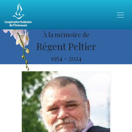
À la mémoire de
Régent Peltier
1954
-
2024