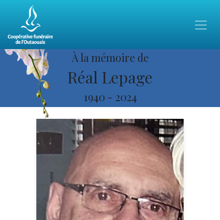
À la mémoire de
Réal Lepage
1940
-
2024