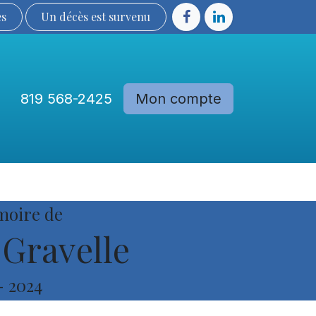
ès
Un décès est sur​​​​​​​​ve​nu​​​​​​​​​​
819 568-2425
Mon compte
Communautés
Devenir membre
moire de
Gravelle
-
2024