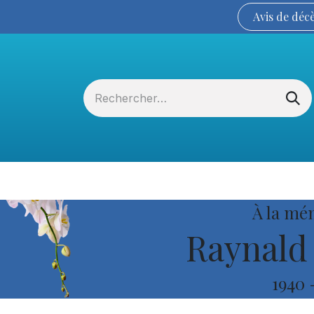
Avis de
déc
Services funéraires
La Coopérative
À la mé
Raynald 
1940