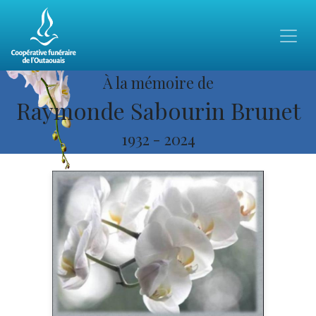
À la mémoire de
Raymonde Sabourin Brunet
1932
-
2024