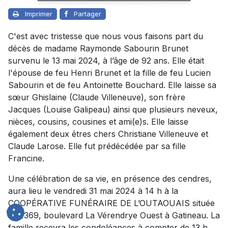
Imprimer
Partager
C'est avec tristesse que nous vous faisons part du
décès de madame Raymonde Sabourin Brunet
survenu le 13 mai 2024, à l’âge de 92 ans. Elle était
l'épouse de feu Henri Brunet et la fille de feu Lucien
Sabourin et de feu Antoinette Bouchard. Elle laisse sa
sœur Ghislaine (Claude Villeneuve), son frère
Jacques (Louise Galipeau) ainsi que plusieurs neveux,
nièces, cousins, cousines et ami(e)s. Elle laisse
également deux êtres chers Christiane Villeneuve et
Claude Larose. Elle fut prédécédée par sa fille
Francine.
Une célébration de sa vie, en présence des cendres,
aura lieu le vendredi 31 mai 2024 à 14 h à la
COOPÉRATIVE FUNÉRAIRE DE L’OUTAOUAIS située
au 1369, boulevard La Vérendrye Ouest à Gatineau. La
famille recevra les condoléances à compter de 13 h