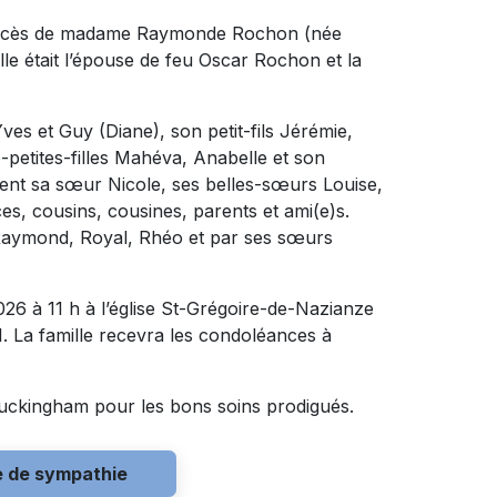
u décès de madame Raymonde Rochon (née
lle était l’épouse de feu Oscar Rochon et la
Yves et Guy (Diane), son petit-fils Jérémie,
e-petites-filles Mahéva, Anabelle et son
lement sa sœur Nicole, ses belles-sœurs Louise,
es, cousins, cousines, parents et ami(e)s.
s Raymond, Royal, Rhéo et par ses sœurs
026 à 11 h à l’église St-Grégoire-de-Nazianze
. La famille recevra les condoléances à
Buckingham pour les bons soins prodigués.
e de sympathie