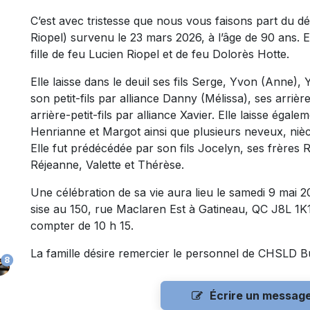
C’est avec tristesse que nous vous faisons part d
Riopel) survenu le 23 mars 2026, à l’âge de 90 ans. E
fille de feu Lucien Riopel et de feu Dolorès Hotte.
Elle laisse dans le deuil ses fils Serge, Yvon (Anne), 
son petit-fils par alliance Danny (Mélissa), ses arrièr
arrière-petit-fils par alliance Xavier. Elle laisse éga
Henrianne et Margot ainsi que plusieurs neveux, nièc
Elle fut prédécédée par son fils Jocelyn, ses frère
Réjeanne, Valette et Thérèse.
Une célébration de sa vie aura lieu le samedi 9 mai 2
sise au 150, rue Maclaren Est à Gatineau, QC J8L 1K1
compter de 10 h 15.
La famille désire remercier le personnel de CHSLD 
8
Écrire un messag