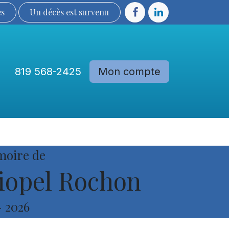
ès
Un décès est sur​​​​​​​​ve​nu​​​​​​​​​​
819 568-2425
Mon compte
Communautés
Devenir membre
moire de
opel Rochon
-
2026