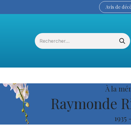
Avis de
déc
Services funéraires
La Coopérative
À la mé
Raymonde Ri
1935