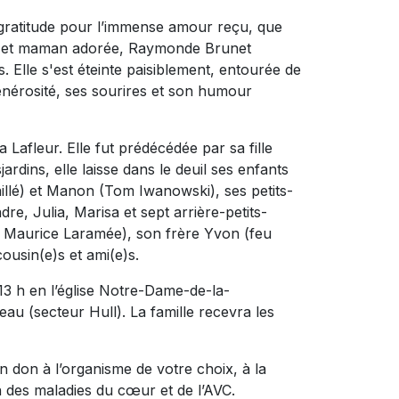
e gratitude pour l’immense amour reçu, que
 et maman adorée, Raymonde Brunet
s. Elle s'est éteinte paisiblement, entourée de
 générosité, ses sourires et son humour
ha Lafleur.
Elle fut prédécédée par sa fille
dins, elle laisse dans le deuil ses enfants
illé) et Manon (Tom Iwanowski), ses petits-
re, Julia, Marisa et sept arrière-petits-
eu Maurice Laramée), son frère Yvon (feu
cousin(e)s et ami(e)s.
 13 h en l’église Notre-Dame-de-la-
au (secteur Hull). La famille recevra les
 don à l’organisme de votre choix, à la
n des maladies du cœur et de l’AVC.