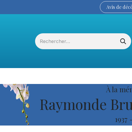
Avis de
déc
Services funéraires
La Coopérative
À la mé
Raymonde Brun
1937