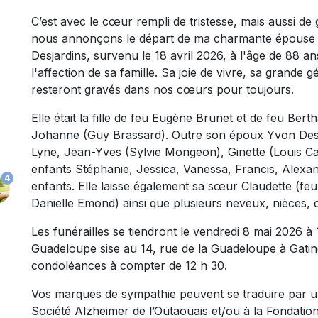
C’est avec le cœur rempli de tristesse, mais aussi d
nous annonçons le départ de ma charmante épouse
Desjardins, survenu le 18 avril 2026, à l'âge de 88 an
l'affection de sa famille. Sa joie de vivre, sa grande
resteront gravés dans nos cœurs pour toujours.
Elle était la fille de feu Eugène Brunet et de feu Bert
Johanne (Guy Brassard).
Outre son époux Yvon Desjar
Lyne, Jean-Yves (Sylvie Mongeon), Ginette (Louis Ca
enfants Stéphanie, Jessica, Vanessa, Francis, Alexand
4
enfants. Elle laisse également sa sœur Claudette (f
Danielle Emond) ainsi que plusieurs neveux, nièces, 
Les funérailles se tiendront le vendredi 8 mai 2026 à
Guadeloupe sise au 14, rue de la Guadeloupe à Gatine
condoléances à compter de 12 h 30.
Vos marques de sympathie peuvent se traduire par un
Société Alzheimer de l’Outaouais et/ou à la Fondatio