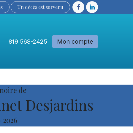
ès
Un décès est sur​​​​​​​​ve​nu​​​​​​​​​​
819 568-2425
Mon compte
Communautés
Devenir membre
moire de
et Desjardins
-
2026