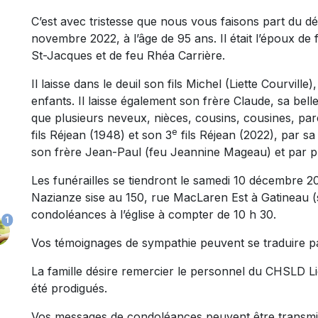
C’est avec tristesse que nous vous faisons part du 
novembre 2022, à l’âge de 95 ans. Il était l’époux de 
St-Jacques et de feu Rhéa Carrière.
Il laisse dans le deuil son fils Michel (Liette Courville)
enfants. Il laisse également son frère Claude, sa bel
que plusieurs neveux, nièces, cousins, cousines, pare
e
fils Réjean (1948) et son 3
fils Réjean (2022), par sa
son frère Jean-Paul (feu Jeannine Mageau) et par pl
Les funérailles se tiendront le samedi 10 décembre 20
Nazianze sise au 150, rue MacLaren Est à Gatineau (
condoléances à l’église à compter de 10 h 30.
1
Vos témoignages de sympathie peuvent se traduire 
La famille désire remercier le personnel du CHSLD Li
été prodigués.
Vos messages de condoléances peuvent être transmi