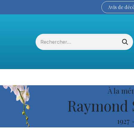
Avis de
déc
Services funéraires
La Coopérative
À la mé
Raymond S
1927