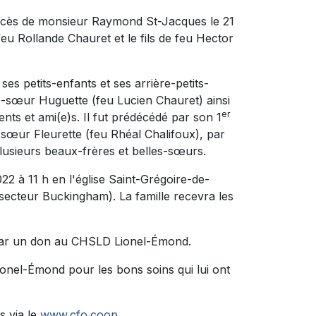
décès de monsieur Raymond St-Jacques le 21
feu Rollande Chauret et le fils de feu Hector
, ses petits-enfants et ses arrière-petits-
le-sœur Huguette (feu Lucien Chauret) ainsi
er
nts et ami(e)s. Il fut prédécédé par son 1
 sœur Fleurette (feu Rhéal Chalifoux), par
usieurs beaux-frères et belles-sœurs.
22 à 11 h en l'église Saint-Grégoire-de-
secteur Buckingham). La famille recevra les
par un don au CHSLD Lionel-Émond.
onel-Émond pour les bons soins qui lui ont
s via le
www.cfo.coop