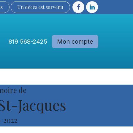
ès
Un décès est sur​​​​​​​​ve​nu​​​​​​​​​​
819 568-2425
Mon compte
Communautés
Devenir membre
moire de
t-Jacques
-
2022