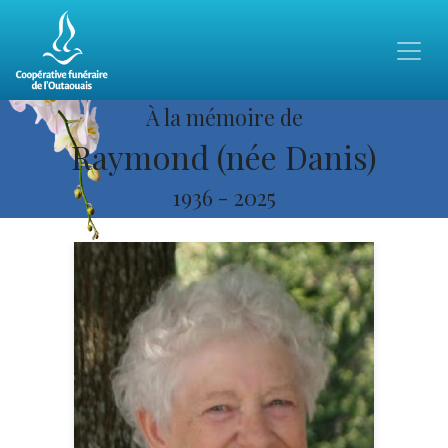
À la mémoire de
Raymond (née Danis)
1936
-
2025