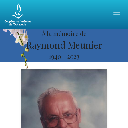
À la mémoire de
Raymond Meunier
1940
-
2023