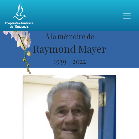
À la mémoire de
Raymond Mayer
1939
-
2022