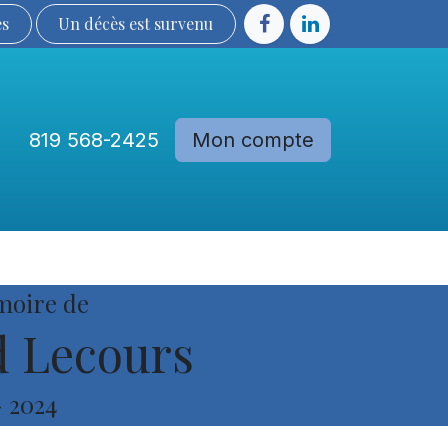
ès
Un décès est sur​​​​​​​​ve​nu​​​​​​​​​​
819 568-2425
Mon compte
Communautés
Devenir membre
moire de
 Lecours
-
2024