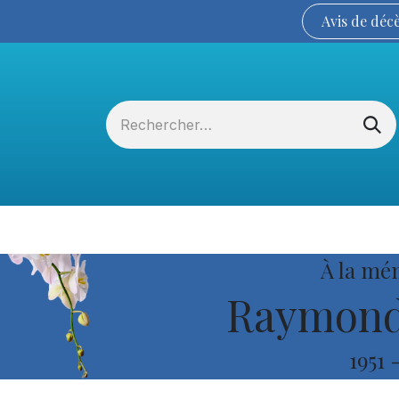
Avis de
déc
Services funéraires
La Coopérative
À la mé
Raymond
1951