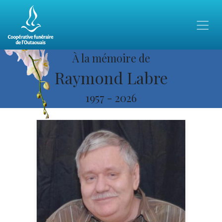
À la mémoire de
Raymond Labre
1957
-
2026