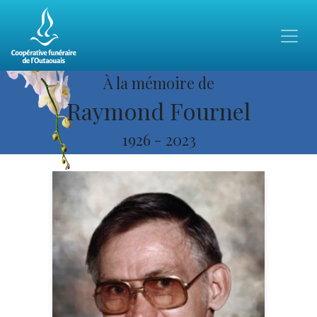
À la mémoire de
Raymond Fournel
1926
-
2023