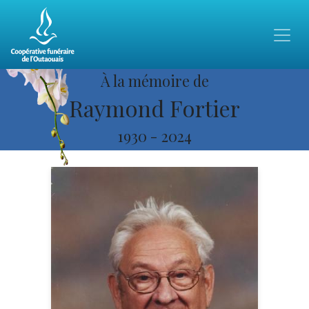
À la mémoire de
Raymond Fortier
1930
-
2024