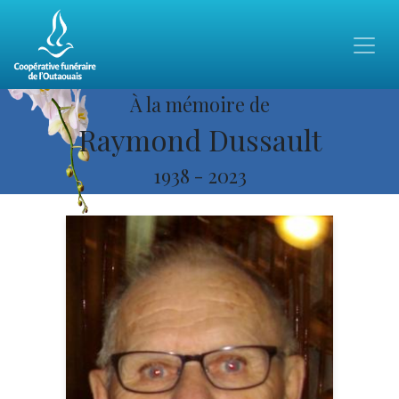
À la mémoire de
Raymond Dussault
1938
-
2023