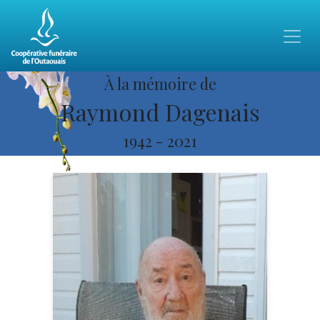
À la mémoire de
Raymond Dagenais
1942
-
2021