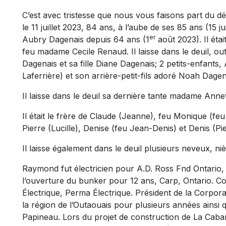
C’est avec tristesse que nous vous faisons part du
le 11 juillet 2023, 84 ans, à l’aube de ses 85 ans (15 ju
er
Aubry Dagenais depuis 64 ans (1
août 2023). Il éta
feu madame Cecile Renaud. Il laisse dans le deuil, 
Dagenais et sa fille Diane Dagenais; 2 petits-enfants,
Laferrière) et son arrière-petit-fils adoré Noah Dagen
Il laisse dans le deuil sa dernière tante madame Ann
Il était le frère de Claude (Jeanne), feu Monique (fe
Pierre (Lucille), Denise (feu Jean-Denis) et Denis (Pie
Il laisse également dans le deuil plusieurs neveux, ni
Raymond fut électricien pour A.D. Ross Fnd Ontario, 
l’ouverture du bunker pour 12 ans, Carp, Ontario. Co
Électrique, Perma Électrique. Président de la Corpor
la région de l’Outaouais pour plusieurs années ainsi
Papineau. Lors du projet de construction de La Caban