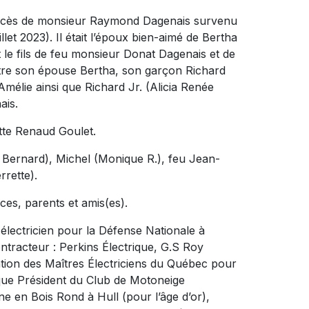
 décès de monsieur Raymond Dagenais survenu
illet 2023). Il était l’époux bien-aimé de Bertha
it le fils de feu monsieur Donat Dagenais et de
outre son épouse Bertha, son garçon Richard
 Amélie ainsi que Richard Jr. (Alicia Renée
ais.
ette Renaud Goulet.
u Bernard), Michel (Monique R.), feu Jean-
rrette).
èces, parents et amis(es).
électricien pour la Défense Nationale à
ntracteur : Perkins Électrique, G.S Roy
ation des Maîtres Électriciens du Québec pour
 que Président du Club de Motoneige
e en Bois Rond à Hull (pour l’âge d’or),