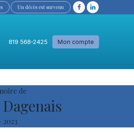
ès
Un décès est sur​​​​​​​​ve​nu​​​​​​​​​​
819 568-2425
Mon compte
Communautés
Devenir membre
moire de
Dagenais
-
2023