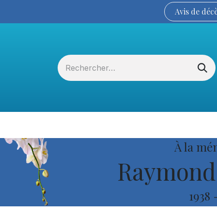
Avis de
déc
Services funéraires
La Coopérative
À la mé
Raymond 
1938