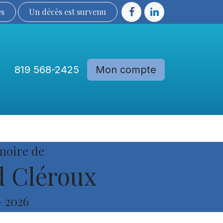
ès
Un décès est sur​​​​​​​​ve​nu​​​​​​​​​​
819 568-2425
Mon compte
Communautés
Devenir membre
moire de
 Cléroux
-
2026