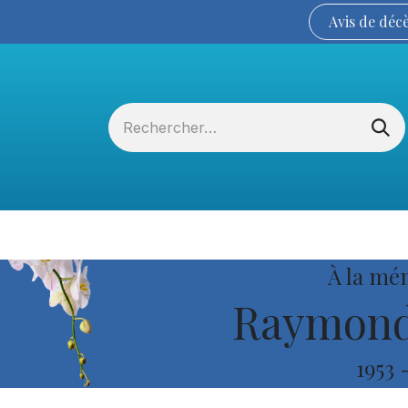
Avis de
déc
Services funéraires
La Coopérative
À la mé
Raymond
1953