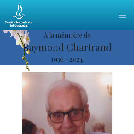
À la mémoire de
Raymond Chartrand
1936
-
2024