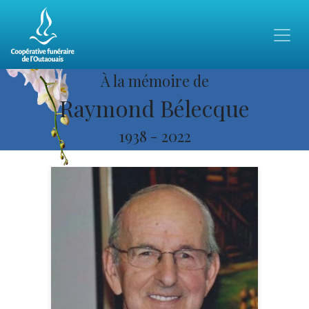
À la mémoire de
Raymond Bélecque
1938
-
2022