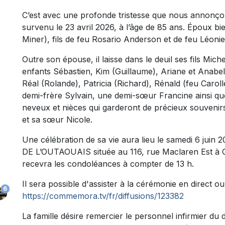
C’est avec une profonde tristesse que nous annon
survenu le 23 avril 2026, à l’âge de 85 ans. Époux
Miner), fils de feu Rosario Anderson et de feu Léon
Outre son épouse, il laisse dans le deuil ses fils Mich
enfants Sébastien, Kim (Guillaume), Ariane et Anabell
Réal (Rolande), Patricia (Richard), Rénald (feu Caroll
demi-frère Sylvain, une demi-sœur Francine ainsi qu
neveux et nièces qui garderont de précieux souvenirs 
et sa sœur Nicole.
Une célébration de sa vie aura lieu le samedi 6 ju
DE L’OUTAOUAIS située au 116, rue Maclaren Est à G
recevra les condoléances à compter de 13 h.
Il sera possible d'assister à la cérémonie en direct ou 
6
https://commemora.tv/fr/diffusions/123382
La famille désire remercier le personnel infirmier 