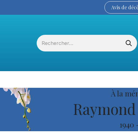
Avis de
déc
Services funéraires
La Coopérative
À la mé
Raymond 
1940