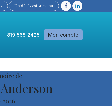
ès
Un décès est sur​​​​​​​​ve​nu​​​​​​​​​​
819 568-2425
Mon compte
Communautés
Devenir membre
moire de
Anderson
-
2026