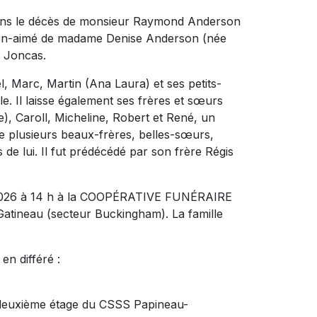
çons le décès de monsieur Raymond Anderson
 bien-aimé de madame Denise Anderson (née
ie Joncas.
el, Marc, Martin (Ana Laura) et ses petits-
e. Il laisse également ses frères et sœurs
e), Caroll, Micheline, Robert et René, un
e plusieurs beaux-frères, belles-sœurs,
de lui. Il fut prédécédé par son frère Régis
in 2026 à 14 h à la COOPÉRATIVE FUNÉRAIRE
atineau (secteur Buckingham). La famille
en différé :
du deuxième étage du CSSS Papineau-