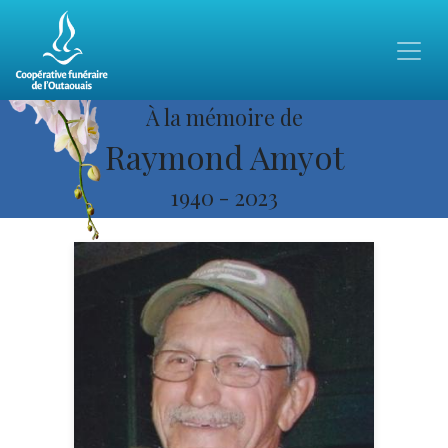
À la mémoire de
Raymond Amyot
1940
-
2023