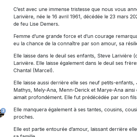
C’est avec une immense tristesse que nous vous an
Larivière, née le 16 avril 1961, décédée le 23 mars 2026
de feu Lise Demers.
Femme d’une grande force et d’un courage remarquabl
eu la chance de la connaître par son amour, sa résili
Elle laisse dans le deuil ses enfants, Steve Larivière 
Larivière. Elle laisse également dans le deuil ses frè
Chantal (Marcel).
Elle laisse aussi derrière elle ses neuf petits-enfan
Mathys, Mely-Ana, Menn-Derick et Marye-Ana ainsi que 
aimait profondément. Elle fut prédécédée par son fil
Elle manquera également à ses tantes, cousins, cousi
3
proches.
Elle est partie entourée d’amour, laissant derrière e
sa famille.