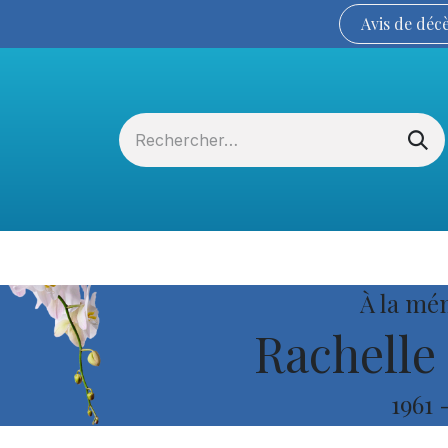
Avis de
déc
Services funéraires
La Coopérative
À la mé
Rachelle 
1961