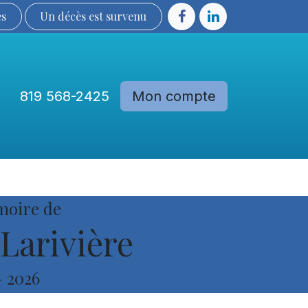
ès
Un décès est sur​​​​​​​​ve​nu​​​​​​​​​​
819 568-2425
Mon compte
Communautés
Devenir membre
moire de
Larivière
-
2026