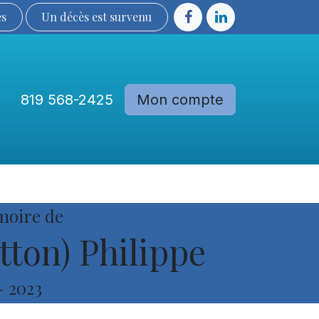
ès
Un décès est sur​​​​​​​​ve​nu​​​​​​​​​​
819 568-2425
Mon compte
Communautés
Devenir membre
moire de
tton) Philippe
-
2023