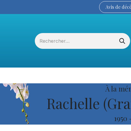
Avis de
déc
Services funéraires
La Coopérative
À la mé
Rachelle (Gra
1950