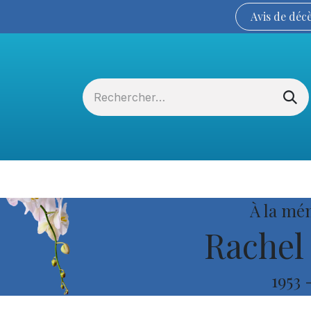
Avis de
déc
Services funéraires
La Coopérative
À la mé
Rachel 
1953