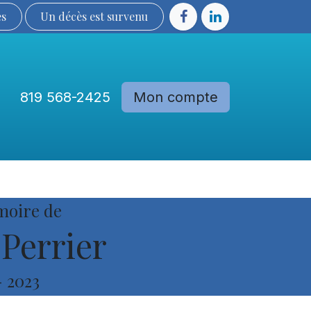
ès
Un décès est sur​​​​​​​​ve​nu​​​​​​​​​​
819 568-2425
Mon compte
Communautés
Devenir membre
moire de
Perrier
-
2023