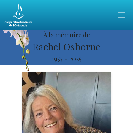
À la mémoire de
Rachel Osborne
1957
-
2025