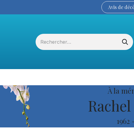
Avis de
déc
Services funéraires
La Coopérative
À la mé
Rachel
1962