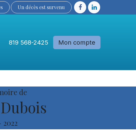
ès
Un décès est sur​​​​​​​​ve​nu​​​​​​​​​​
819 568-2425
Mon compte
Communautés
Devenir membre
moire de
 Dubois
-
2022