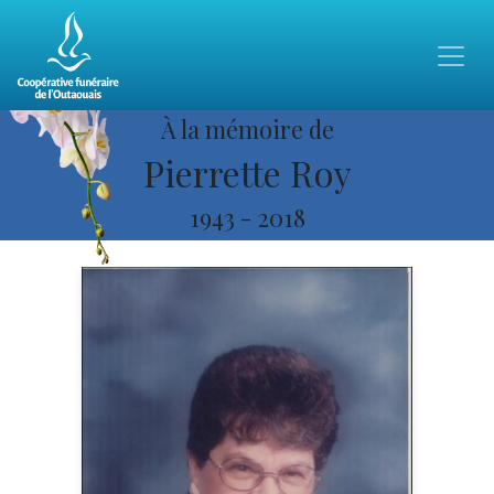
À la mémoire de
Pierrette Roy
1943
-
2018