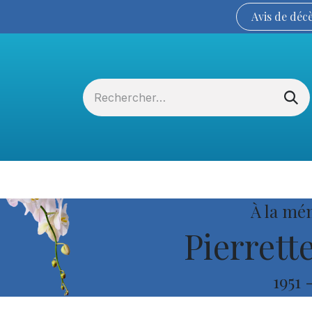
Avis de
déc
Services funéraires
La Coopérative
À la mé
Pierrett
1951