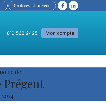
ès
Un décès est sur​​​​​​​​ve​nu​​​​​​​​​​
819 568-2425
Mon compte
Communautés
Devenir membre
moire de
e Prégent
-
2024