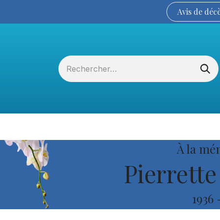
Avis de
déc
Services funéraires
La Coopérative
À la mé
Pierrette
1936