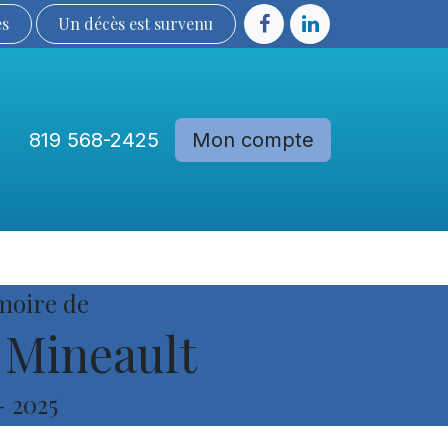
ès
Un décès est sur​​​​​​​​ve​nu​​​​​​​​​​
819 568-2425
Mon compte
Communautés
Devenir membre
moire de
 Mineault
-
2025