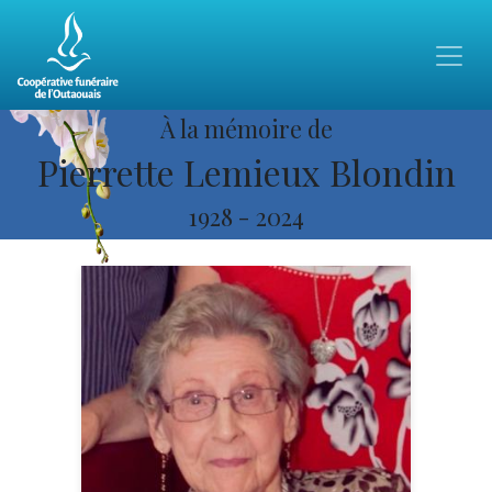
À la mémoire de
Pierrette Lemieux Blondin
1928
-
2024