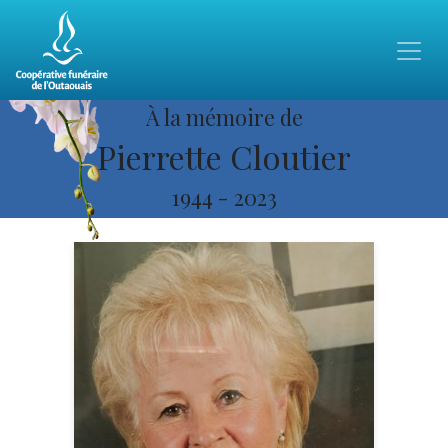
À la mémoire de
Pierrette Cloutier
1944
-
2023