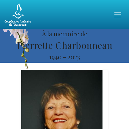
À la mémoire de
Pierrette Charbonneau
1940
-
2023