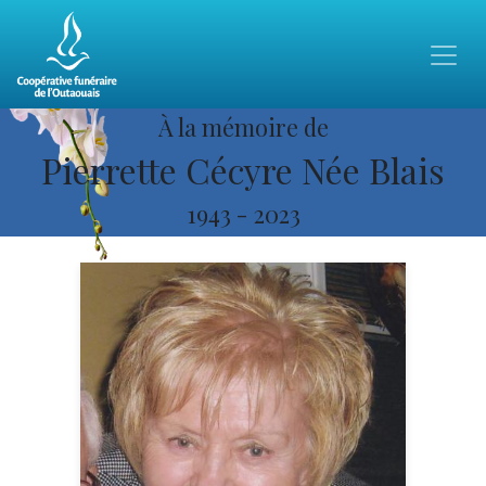
À la mémoire de
Pierrette Cécyre Née Blais
1943
-
2023