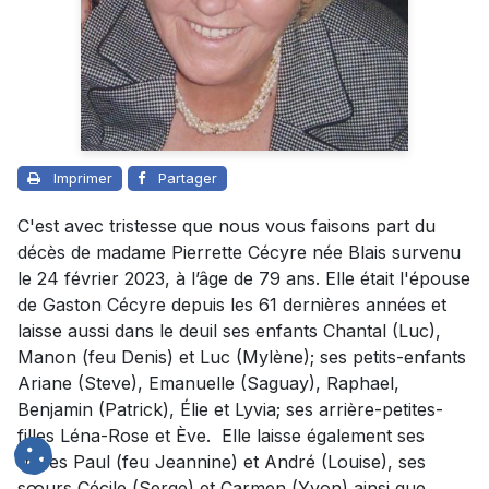
Imprimer
Partager
C'est avec tristesse que nous vous faisons part du
décès de madame Pierrette Cécyre née Blais survenu
le 24 février 2023, à l’âge de 79 ans. Elle était l'épouse
de Gaston Cécyre depuis les 61 dernières années et
laisse aussi dans le deuil ses enfants Chantal (Luc),
Manon (feu Denis) et Luc (Mylène); ses petits-enfants
Ariane (Steve), Emanuelle (Saguay), Raphael,
Benjamin (Patrick), Élie et Lyvia; ses arrière-petites-
filles Léna-Rose et Ève. Elle laisse également ses
frères Paul (feu Jeannine) et André (Louise), ses
sœurs Cécile (Serge) et Carmen (Yvon) ainsi que