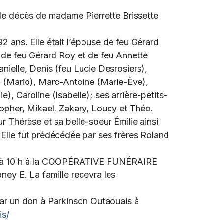
r le décès de
madame Pierrette Brissette
92 ans. Elle était l’épouse de feu Gérard
le de feu Gérard Roy et de feu Annette
anielle, Denis (feu Lucie Desrosiers),
le (Mario), Marc-Antoine (Marie-Ève),
), Caroline (Isabelle); ses arrière-petits-
stopher, Mikael, Zakary, Loucy et Théo.
ur Thérèse et sa belle-soeur Émilie ainsi
 Elle fut prédécédée par ses frères Roland
23 à 10 h à la COOPÉRATIVE FUNÉRAIRE
y E. La famille recevra les
ar un don à Parkinson Outaouais à
is/