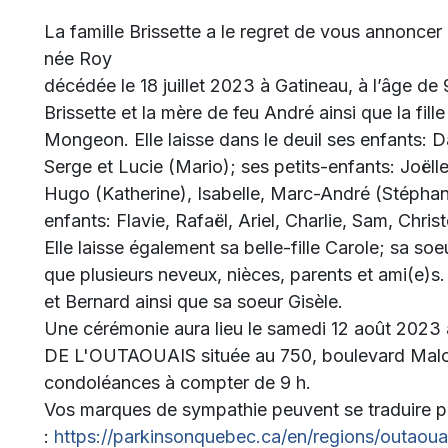
La famille Brissette a le regret de vous annonce
née Roy
décédée le 18 juillet 2023 à Gatineau, à l’âge de 
Brissette et la mère de feu André ainsi que la fil
Mongeon. Elle laisse dans le deuil ses enfants: D
Serge et Lucie (Mario); ses petits-enfants: Joël
Hugo (Katherine), Isabelle, Marc-André (Stéphanie
enfants: Flavie, Rafaël, Ariel, Charlie, Sam, Chri
Elle laisse également sa belle-fille Carole; sa soe
que plusieurs neveux, nièces, parents et ami(e)s.
et Bernard ainsi que sa soeur Gisèle.
Une cérémonie aura lieu le samedi 12 août 20
DE L'OUTAOUAIS située au 750, boulevard Malone
condoléances à compter de 9 h.
Vos marques de sympathie peuvent se traduire p
:
https://parkinsonquebec.ca/en/regions/outaoua