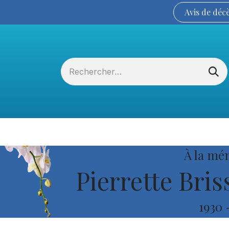
Avis de
déc
Services funéraires
La Coopérative
À la mé
Pierrette Bris
1930