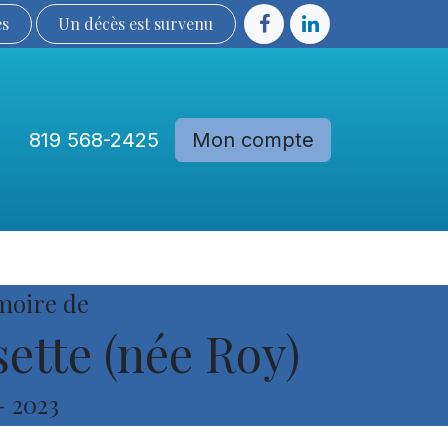
ès
Un décès est sur​​​​​​​​ve​nu​​​​​​​​​​
819 568-2425
Mon compte
Communautés
Devenir membre
moire de
sette (née Roy)
-
2023