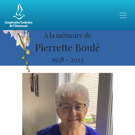
À la mémoire de
Pierrette Boulé
1938
-
2023