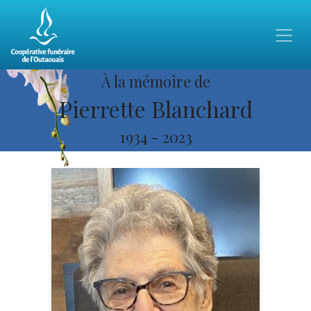
À la mémoire de
Pierrette Blanchard
1934
-
2023