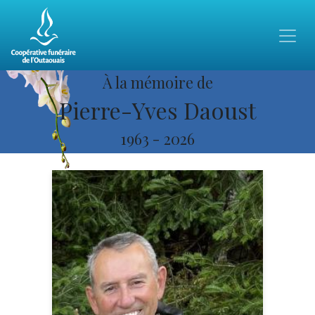
À la mémoire de
Pierre-Yves Daoust
1963
-
2026