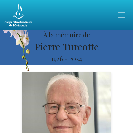
À la mémoire de
Pierre Turcotte
1926
-
2024