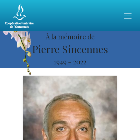
À la mémoire de
Pierre Sincennes
1949
-
2022