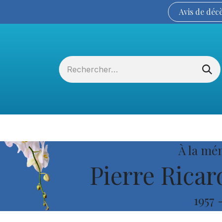
Avis de
déc
Services funéraires
La Coopérative
À la mé
Pierre Ricar
1957