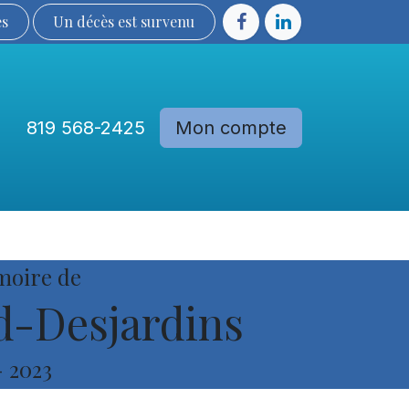
ès
Un décès est sur​​​​​​​​ve​nu​​​​​​​​​​
819 568-2425
Mon compte
Communautés
Devenir membre
moire de
d-Desjardins
-
2023