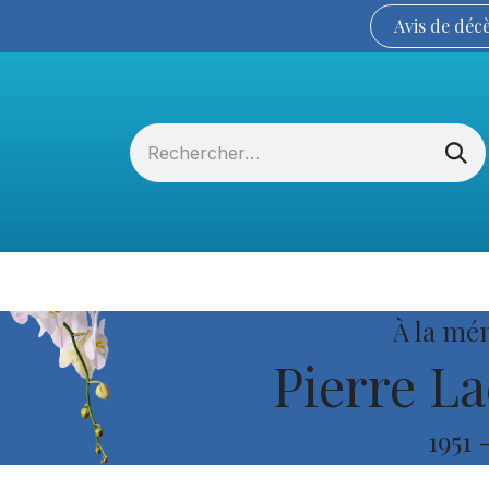
Avis de
déc
Services funéraires
La Coopérative
À la mé
Pierre La
1951