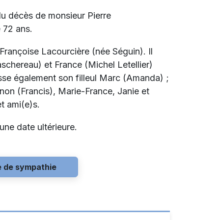
du décès de monsieur Pierre
e 72 ans.
u Françoise Lacourcière (née Séguin). Il
aschereau) et France (Michel Letellier)
aisse également son filleul Marc (Amanda) ;
non (Francis), Marie-France, Janie et
et ami(e)s.
 une date ultérieure.
e de sympathie