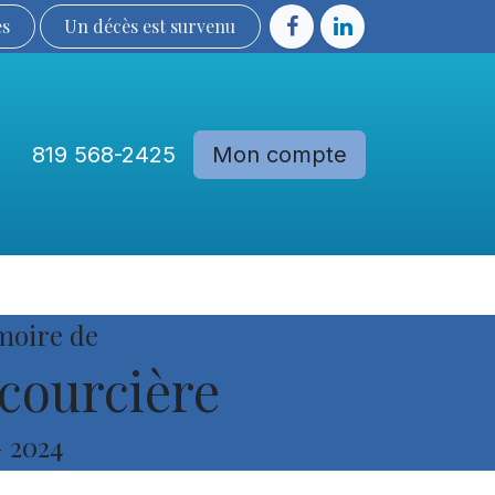
ès
Un décès est sur​​​​​​​​ve​nu​​​​​​​​​​
819 568-2425
Mon compte
Communautés
Devenir membre
moire de
courcière
-
2024