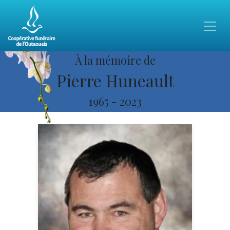
À la mémoire de
Pierre Huneault
1965
-
2023